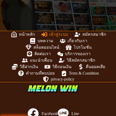
หน้าหลัก
เข้าสู่ระบบ
สมัครสมาชิก
บทความ
เกี่ยวกับเรา
สล็อตออนไลน์
โปรโมชั่น
ติดต่อเรา
บริการของเรา
แนะนำเพื่อน
วิธีสมัครสมาชิก
วิธีฝากเงิน
วิธีถอนเงิน
คืนยอดเสีย
Term & Condition
คำถามที่พบบ่อย
privacy-policy
Facebook
Line